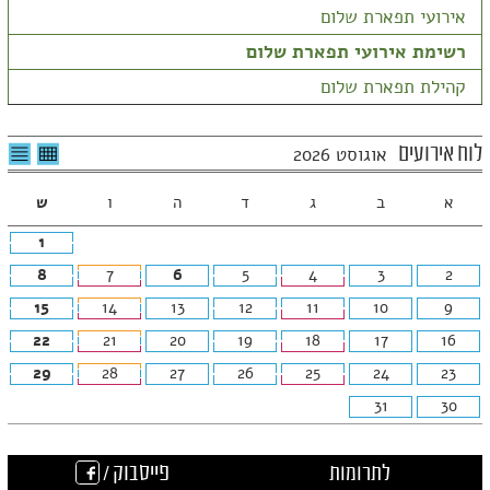
אירועי תפארת שלום
רשימת אירועי תפארת שלום
קהילת תפארת שלום
לצפיה
לרשי
לוח אירועים
אוגוסט 2026
בטבלה
האיר
חודשית
א
ב
ג
ד
ה
ו
ש
1
8
7
6
5
4
3
2
15
14
13
12
11
10
9
22
21
20
19
18
17
16
29
28
27
26
25
24
23
31
30
לתרומות
פייסבוק /