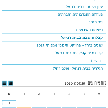
עיון ולימוד בבית דניאל
פעילות התנדבותית וחברתית
גיל הזהב
רשימת האירועים
קבלות שבת בבית דניאל
שונים ביחד- פרויקט חינוכי אמנותי 2025
קרן גמ״ח קהילתית בית דניאל
דרושים
הגלריה בבית דניאל (אולם רחל)
לצפיה
לרשי
לוח אירועים
אוגוסט 2026
בטבלה
האיר
חודשית
א
ב
ג
ד
ה
ו
ש
1