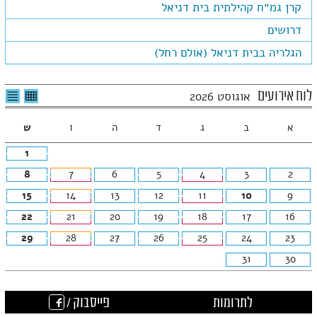
קרן גמ״ח קהילתית בית דניאל
דרושים
הגלריה בבית דניאל (אולם רחל)
לצפיה
לרשי
לוח אירועים
אוגוסט 2026
בטבלה
האיר
חודשית
א
ב
ג
ד
ה
ו
ש
1
8
7
6
5
4
3
2
15
14
13
12
11
10
9
22
21
20
19
18
17
16
29
28
27
26
25
24
23
31
30
לתרומות
פייסבוק /