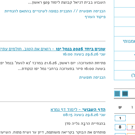
השבוע בבית דניאל קבוצת לימוד 929 ראשון…
הכניסה חופשית // התכנית כפופה לשינויים בהתאם להנחיות
פיקוד העורף
מנותי
שונים ביחד 2026 בנמל יפו
- רואים את הטוב. חולמים עתיד
שני 29.6.26 בשעה 16:00
פתיחת התערוכה: יום ראשון, 21.6.26 במרכז 'נא לגעת' בנמל יפ
בשעה 16:00 סיור בתערוכה ברחבי נמל יפו (נקודת…
)
הכניסה חופשית
לצפיה
לרשימת
בטבלה
האירועים
חודשית
ו
ש
הדף השבועי
- לימוד דף גמרא
שני 29.6.26 בשעה 08:15
1
בהנחיית הרבָהּ גליה סדן
8
7
פותחים את הבוקר בקריאה משותפת, דיון ער ושיח פתוח. השיעור