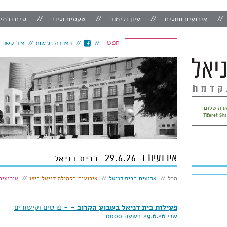
אירועים וחוגים
עיון ולימוד
טקסים וגיור
גנים ובתי
חפש
הצהרת נגישות
צור קשר
רת שלום
Tiferet Sh
אירועים ב-29.6.26
בבית דניאל
הצג:
הכל
ארועים בבית דניאל
אירועים בקהילת דניאל ביפו
אירועים
פעילות בית דניאל בשבוע הקרוב
- - פרטים וקישורים
שני 29.6.26 בשעה 0000