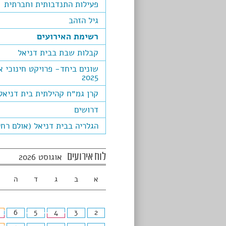
פעילות התנדבותית וחברתית
גיל הזהב
רשימת האירועים
קבלות שבת בבית דניאל
שונים ביחד- פרויקט חינוכי א
2025
קרן גמ״ח קהילתית בית דניאל
דרושים
הגלריה בבית דניאל (אולם רחל
לוח אירועים
אוגוסט 2026
א
ב
ג
ד
ה
6
5
4
3
2