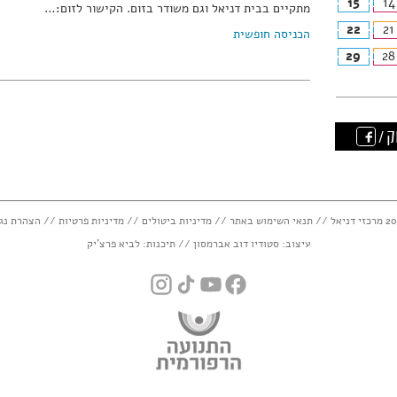
15
14
מתקיים בבית דניאל וגם משודר בזום. הקישור לזום:…
22
21
הכניסה חופשית
29
28
ק /
תנאי השימוש באתר
//
מדיניות ביטולים
//
מדיניות פרטיות
//
הצהרת נג
עיצוב:
סטודיו דוב אברמסון
// תיכנות:
לביא פרצ'יק
instagram
tiktok
youtube
facebook