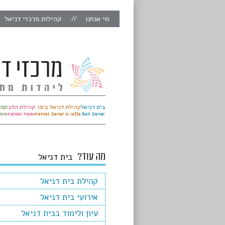
מי אנחנו
קהילות מרכזי דניאל
בית דניאל
קהילת דניאל ביפו
קהילת הלב
תפא
alom
Kehilat Halev
Kehilat Daniel in Jaffa
Beit Daniel
מה עוד?
בית דניאל
קהילת בית דניאל
אירועי בית דניאל
עיון ולימוד בבית דניאל