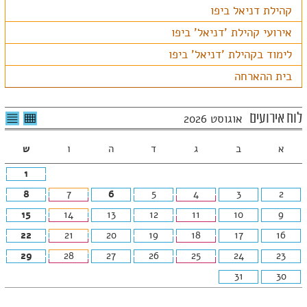
קהילת דניאל ביפו
אירועי קהילת 'דניאל' ביפו
לימוד בקהילת 'דניאל' ביפו
בית ההארחה
לצפיה
לרשי
לוח אירועים
אוגוסט 2026
בטבלה
האיר
חודשית
א
ב
ג
ד
ה
ו
ש
1
8
7
6
5
4
3
2
15
14
13
12
11
10
9
22
21
20
19
18
17
16
29
28
27
26
25
24
23
31
30