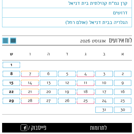
קרן גמ״ח קהילתית בית דניאל
דרושים
הגלריה בבית דניאל (אולם רחל)
לצפיה
לרשי
לוח אירועים
אוגוסט 2026
בטבלה
האיר
חודשית
א
ב
ג
ד
ה
ו
ש
1
8
7
6
5
4
3
2
15
14
13
12
11
10
9
22
21
20
19
18
17
16
29
28
27
26
25
24
23
31
30
לתרומות
פייסבוק /