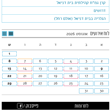
קרן גמ״ח קהילתית בית דניאל
דרושים
הגלריה בבית דניאל (אולם רחל)
לצפיה
לרשי
לוח אירועים
אוגוסט 2026
בטבלה
האיר
חודשית
א
ב
ג
ד
ה
ו
ש
1
8
7
6
5
4
3
2
15
14
13
12
11
10
9
22
21
20
19
18
17
16
29
28
27
26
25
24
23
31
30
לתרומות
פייסבוק /