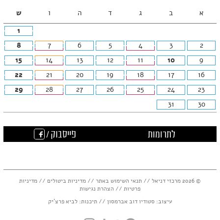
חודשית
א
ב
ג
ד
ה
ו
ש
1
8
7
6
5
4
3
2
15
14
13
12
11
10
9
22
21
20
19
18
17
16
29
28
27
26
25
24
23
31
30
לתרומות
פייסבוק /
© 2026 מרכזי דניאל //
תנאי השימוש באתר
//
מדיניות ביטולים
//
מדיניות
פרטיות
//
הצהרת נגישות
עיצוב:
סטודיו דוב אברמסון
// תיכנות:
לביא פרצ'יק