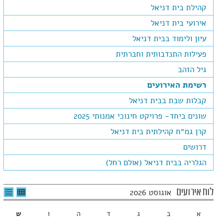
קהילת בית דניאל
אירועי בית דניאל
עיון ולימוד בבית דניאל
פעילות התנדבותית וחברתית
גיל הזהב
רשימת האירועים
קבלות שבת בבית דניאל
שונים ביחד- פרויקט חינוכי אמנותי 2025
קרן גמ״ח קהילתית בית דניאל
דרושים
הגלריה בבית דניאל (אולם רחל)
לצפיה
לרשי
לוח אירועים
אוגוסט 2026
בטבלה
האיר
חודשית
א
ב
ג
ד
ה
ו
ש