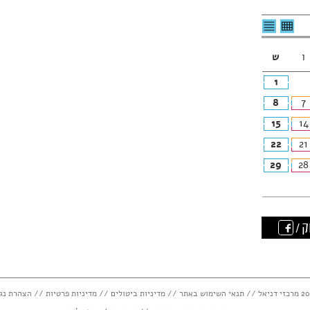
לצפיה
לרשימת
בטבלה
האירועים
חודשית
ו
ש
1
8
7
15
14
22
21
29
28
ק /
תנאי השימוש באתר
//
מדיניות ביטולים
//
מדיניות פרטיות
//
הצהרת נג