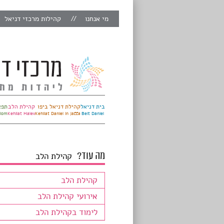
מי אנחנו
קהילות מרכזי דניאל
בית דניאל
קהילת דניאל ביפו
קהילת הלב
תפא
alom
Kehilat Halev
Kehilat Daniel in Jaffa
Beit Daniel
מה עוד?
קהילת הלב
קהילת הלב
אירועי קהילת הלב
לימוד בקהילת הלב