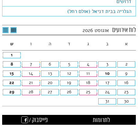
דרושים
הגלריה בבית דניאל (אולם רחל)
לצפיה
לרשי
לוח אירועים
אוגוסט 2026
בטבלה
האיר
חודשית
א
ב
ג
ד
ה
ו
ש
1
8
7
6
5
4
3
2
15
14
13
12
11
10
9
22
21
20
19
18
17
16
29
28
27
26
25
24
23
31
30
לתרומות
פייסבוק /