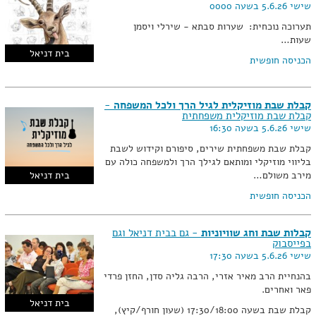
שישי 5.6.26 בשעה 0000
תערוכה נוכחית: שערות סבתא - שירלי ויסמן
שעות…
בית דניאל
הכניסה חופשית
קבלת שבת מוזיקלית לגיל הרך ולכל המשפחה
-
קבלת שבת מוזיקלית משפחתית
שישי 5.6.26 בשעה 16:30
קבלת שבת משפחתית שירים, סיפורם וקידוש לשבת
בליווי מוזיקלי ומותאם לגילך הרך ולמשפחה כולה עם
מירב משולם…
בית דניאל
הכניסה חופשית
קבלות שבת וחג שוויוניות
- גם בבית דניאל וגם
בפייסבוק
שישי 5.6.26 בשעה 17:30
בהנחיית הרב מאיר אזרי, הרבה גליה סדן, החזן פרדי
פאר ואחרים.
בית דניאל
קבלת שבת בשעה 17:30/18:00 (שעון חורף/קיץ),