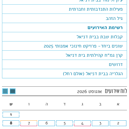
פעילות התנדבותית וחברתית
גיל הזהב
רשימת האירועים
קבלות שבת בבית דניאל
שונים ביחד- פרויקט חינוכי אמנותי 2025
קרן גמ״ח קהילתית בית דניאל
דרושים
הגלריה בבית דניאל (אולם רחל)
לצפיה
לרשי
לוח אירועים
אוגוסט 2026
בטבלה
האיר
חודשית
א
ב
ג
ד
ה
ו
ש
1
8
7
6
5
4
3
2