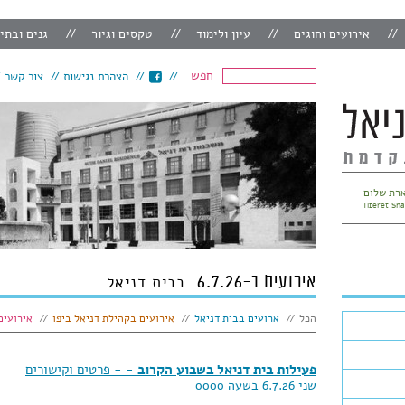
אירועים וחוגים
עיון ולימוד
טקסים וגיור
גנים ובתי
חפש
הצהרת נגישות
צור קשר
רת שלום
Tiferet Sh
אירועים ב-6.7.26
בבית דניאל
הצג:
הכל
ארועים בבית דניאל
אירועים בקהילת דניאל ביפו
אירועים
פעילות בית דניאל בשבוע הקרוב
- - פרטים וקישורים
שני 6.7.26 בשעה 0000