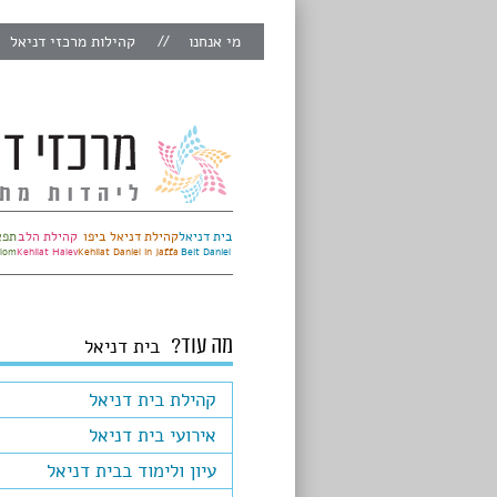
מי אנחנו
קהילות מרכזי דניאל
בית דניאל
קהילת דניאל ביפו
קהילת הלב
תפא
alom
Kehilat Halev
Kehilat Daniel in Jaffa
Beit Daniel
מה עוד?
בית דניאל
קהילת בית דניאל
אירועי בית דניאל
עיון ולימוד בבית דניאל