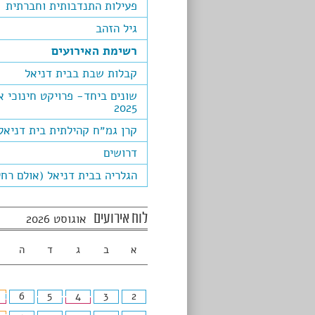
פעילות התנדבותית וחברתית
גיל הזהב
רשימת האירועים
קבלות שבת בבית דניאל
שונים ביחד- פרויקט חינוכי א
2025
קרן גמ״ח קהילתית בית דניאל
דרושים
הגלריה בבית דניאל (אולם רחל
לוח אירועים
אוגוסט 2026
א
ב
ג
ד
ה
6
5
4
3
2