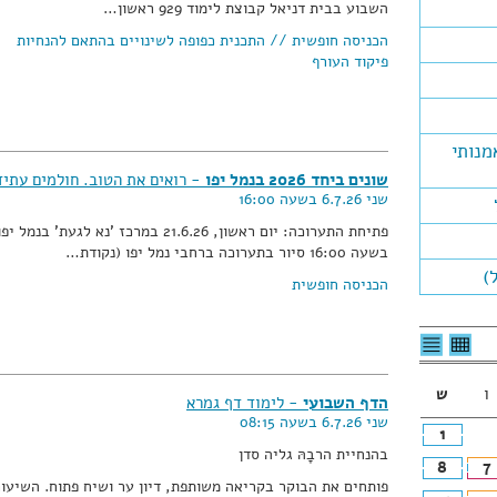
השבוע בבית דניאל קבוצת לימוד 929 ראשון…
הכניסה חופשית // התכנית כפופה לשינויים בהתאם להנחיות
פיקוד העורף
מנותי
שונים ביחד 2026 בנמל יפו
- רואים את הטוב. חולמים עתיד
שני 6.7.26 בשעה 16:00
פתיחת התערוכה: יום ראשון, 21.6.26 במרכז 'נא לגעת' בנמל יפ
בשעה 16:00 סיור בתערוכה ברחבי נמל יפו (נקודת…
)
הכניסה חופשית
לצפיה
לרשימת
בטבלה
האירועים
חודשית
ו
ש
הדף השבועי
- לימוד דף גמרא
שני 6.7.26 בשעה 08:15
1
בהנחיית הרבָהּ גליה סדן
8
7
פותחים את הבוקר בקריאה משותפת, דיון ער ושיח פתוח. השיעור