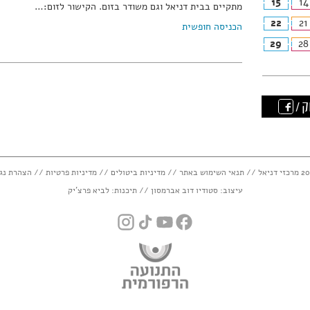
15
14
מתקיים בבית דניאל וגם משודר בזום. הקישור לזום:…
22
21
הכניסה חופשית
29
28
ק /
תנאי השימוש באתר
//
מדיניות ביטולים
//
מדיניות פרטיות
//
הצהרת נג
עיצוב:
סטודיו דוב אברמסון
// תיכנות:
לביא פרצ'יק
instagram
tiktok
youtube
facebook