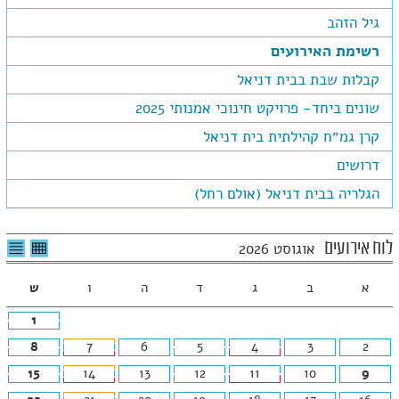
גיל הזהב
רשימת האירועים
קבלות שבת בבית דניאל
שונים ביחד- פרויקט חינוכי אמנותי 2025
קרן גמ״ח קהילתית בית דניאל
דרושים
הגלריה בבית דניאל (אולם רחל)
לצפיה
לרשי
לוח אירועים
אוגוסט 2026
בטבלה
האיר
חודשית
א
ב
ג
ד
ה
ו
ש
1
8
7
6
5
4
3
2
15
14
13
12
11
10
9