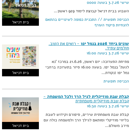
שישי 3.7.26 בשעה 0000
השבוע בבית דניאל קבוצת לימוד 929 ראשון…
הכניסה חופשית // התכנית כפופה לשינויים בהתאם
בית דניאל
להנחיות פיקוד העורף
שונים ביחד 2026 בנמל יפו
- רואים את הטוב.
חולמים עתיד.
שישי 3.7.26 בשעה 16:00
פתיחת התערוכה: יום ראשון, 21.6.26 במרכז 'נא
לגעת' בנמל יפו. בשעה 16:00 סיור בתערוכה ברחבי
נמל יפו (נקודת…
בית דניאל
הכניסה חופשית
קבלת שבת מוזיקלית לגיל הרך ולכל המשפחה
-
קבלת שבת מוזיקלית משפחתית
שישי 3.7.26 בשעה 16:30
קבלת שבת משפחתית שירים, סיפורם וקידוש לשבת
בליווי מוזיקלי ומותאם לגילך הרך ולמשפחה כולה עם
מירב משולם…
בית דניאל