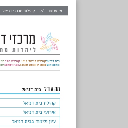
מי אנחנו
קהילות מרכזי דניאל
בית דניאל
קהילת דניאל ביפו
קהילת הלב
תפא
alom
Kehilat Halev
Kehilat Daniel in Jaffa
Beit Daniel
מה עוד?
בית דניאל
קהילת בית דניאל
אירועי בית דניאל
עיון ולימוד בבית דניאל