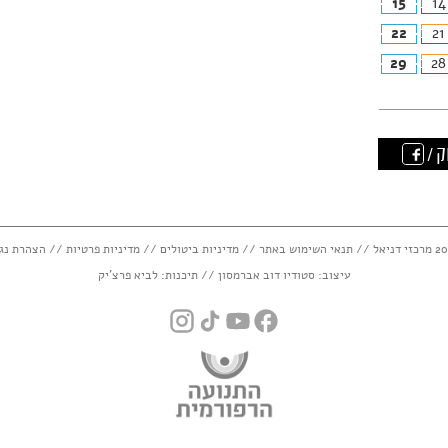
15
14
22
21
29
28
ק /
תנאי השימוש באתר
//
מדיניות ביטולים
//
מדיניות פרטיות
//
הצהרת נג
עיצוב:
סטודיו דוב אברמסון
// תיכנות:
לביא פרצ'יק
instagram
tiktok
youtube
facebook