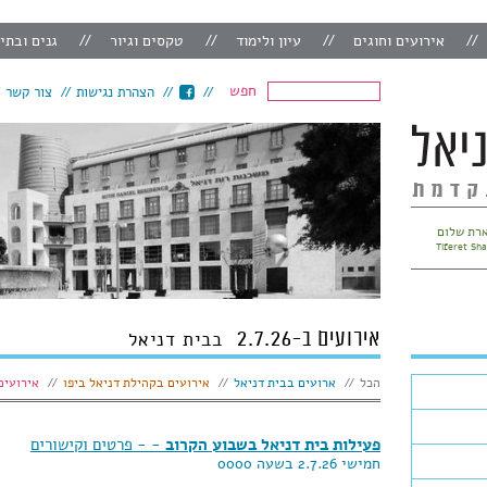
אירועים וחוגים
עיון ולימוד
טקסים וגיור
גנים ובתי
חפש
הצהרת נגישות
צור קשר
רת שלום
Tiferet Sh
אירועים ב-2.7.26
בבית דניאל
הצג:
הכל
ארועים בבית דניאל
אירועים בקהילת דניאל ביפו
אירועים
פעילות בית דניאל בשבוע הקרוב
- - פרטים וקישורים
חמישי 2.7.26 בשעה 0000