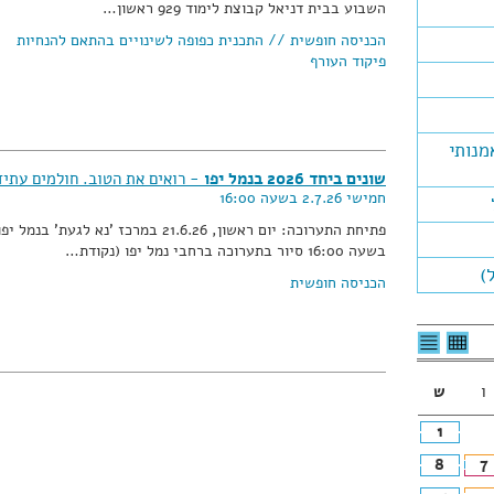
השבוע בבית דניאל קבוצת לימוד 929 ראשון…
הכניסה חופשית // התכנית כפופה לשינויים בהתאם להנחיות
פיקוד העורף
מנותי
שונים ביחד 2026 בנמל יפו
- רואים את הטוב. חולמים עתיד
חמישי 2.7.26 בשעה 16:00
פתיחת התערוכה: יום ראשון, 21.6.26 במרכז 'נא לגעת' בנמל יפ
בשעה 16:00 סיור בתערוכה ברחבי נמל יפו (נקודת…
)
הכניסה חופשית
לצפיה
לרשימת
בטבלה
האירועים
חודשית
ו
ש
1
8
7