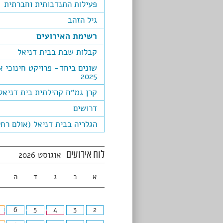
פעילות התנדבותית וחברתית
גיל הזהב
רשימת האירועים
קבלות שבת בבית דניאל
שונים ביחד- פרויקט חינוכי א
2025
קרן גמ״ח קהילתית בית דניאל
דרושים
הגלריה בבית דניאל (אולם רחל
לוח אירועים
אוגוסט 2026
א
ב
ג
ד
ה
6
5
4
3
2