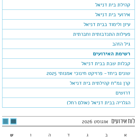
קהילת בית דניאל
אירועי בית דניאל
עיון ולימוד בבית דניאל
פעילות התנדבותית וחברתית
גיל הזהב
רשימת האירועים
קבלות שבת בבית דניאל
שונים ביחד- פרויקט חינוכי אמנותי 2025
קרן גמ״ח קהילתית בית דניאל
דרושים
הגלריה בבית דניאל (אולם רחל)
לצפיה
לרשי
לוח אירועים
אוגוסט 2026
בטבלה
האיר
חודשית
א
ב
ג
ד
ה
ו
ש