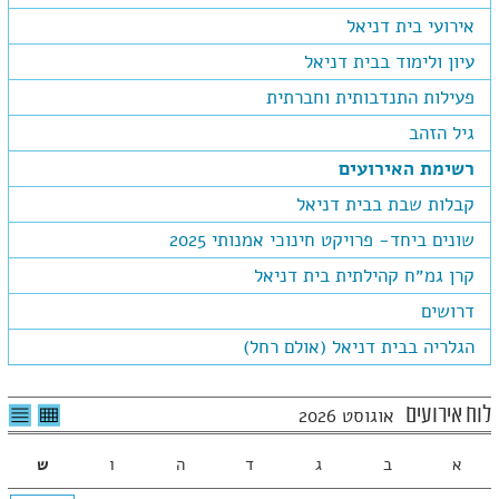
אירועי בית דניאל
עיון ולימוד בבית דניאל
פעילות התנדבותית וחברתית
גיל הזהב
רשימת האירועים
קבלות שבת בבית דניאל
שונים ביחד- פרויקט חינוכי אמנותי 2025
קרן גמ״ח קהילתית בית דניאל
דרושים
הגלריה בבית דניאל (אולם רחל)
לצפיה
לרשי
לוח אירועים
אוגוסט 2026
בטבלה
האיר
חודשית
א
ב
ג
ד
ה
ו
ש