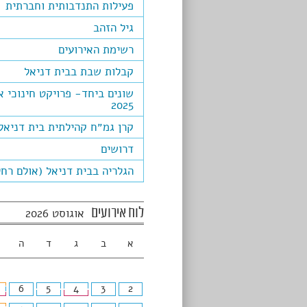
פעילות התנדבותית וחברתית
גיל הזהב
רשימת האירועים
קבלות שבת בבית דניאל
שונים ביחד- פרויקט חינוכי א
2025
קרן גמ״ח קהילתית בית דניאל
דרושים
הגלריה בבית דניאל (אולם רחל
לוח אירועים
אוגוסט 2026
א
ב
ג
ד
ה
6
5
4
3
2