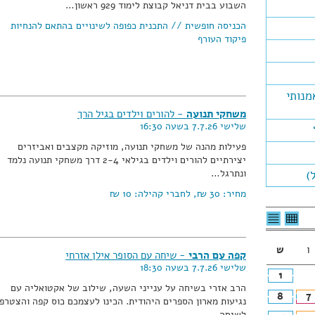
השבוע בבית דניאל קבוצת לימוד 929 ראשון…
הכניסה חופשית // התכנית כפופה לשינויים בהתאם להנחיות
פיקוד העורף
מנותי
משחקי תנועה
- להורים וילדים בגיל הרך
שלישי 7.7.26 בשעה 16:30
פעילות מהנה של משחקי תנועה, מוזיקה מקצבים ואביזרים
יצירתיים להורים וילדים בגילאי 2-4 דרך משחקי תנועה נלמד
ונתרגל…
)
מחיר:
30 ₪
, לחברי קהילה:
10 ₪
לצפיה
לרשימת
בטבלה
האירועים
חודשית
ו
ש
קפה עם הרבי
- שיחה עם הסופר אילן אזרחי
שלישי 7.7.26 בשעה 18:30
1
הרב אזרי בשיחה על ענייני השעה, שילוב של אקטואליה עם
8
7
נגיעות מארון הספרים היהודית. הכינו לעצמכם כוס קפה והצטרפו
לשיחה…