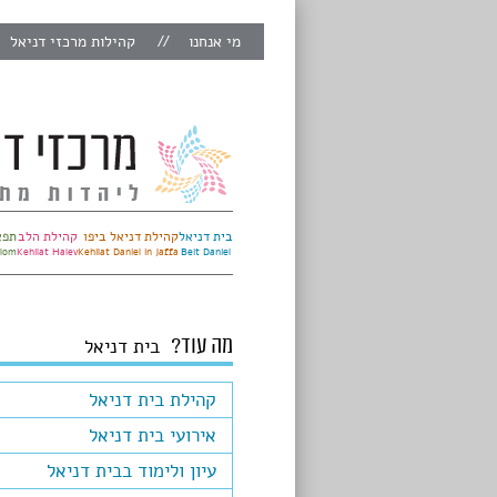
מי אנחנו
קהילות מרכזי דניאל
בית דניאל
קהילת דניאל ביפו
קהילת הלב
תפא
alom
Kehilat Halev
Kehilat Daniel in Jaffa
Beit Daniel
מה עוד?
בית דניאל
קהילת בית דניאל
אירועי בית דניאל
עיון ולימוד בבית דניאל