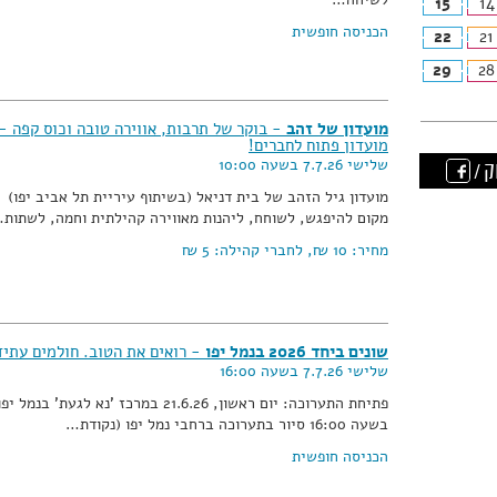
15
14
הכניסה חופשית
22
21
29
28
מועדון של זהב
- בוקר של תרבות, אווירה טובה וכוס קפה -
מועדון פתוח לחברים!
שלישי 7.7.26 בשעה 10:00
ק /
מועדון גיל הזהב של בית דניאל (בשיתוף עיריית תל אביב יפו)
מקום להיפגש, לשוחח, ליהנות מאווירה קהילתית וחמה, לשתות
מחיר:
10 ₪
, לחברי קהילה:
5 ₪
שונים ביחד 2026 בנמל יפו
- רואים את הטוב. חולמים עתיד
שלישי 7.7.26 בשעה 16:00
פתיחת התערוכה: יום ראשון, 21.6.26 במרכז 'נא לגעת' בנמל יפ
בשעה 16:00 סיור בתערוכה ברחבי נמל יפו (נקודת…
הכניסה חופשית