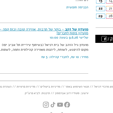
15
14
הכניסה חופשית
22
21
29
28
מועדון של זהב
- בוקר של תרבות, אווירה טובה וכוס קפה -
מועדון פתוח לחברים!
שלישי 9.6.26 בשעה 10:00
ק /
מועדון גיל הזהב של בית דניאל (בשיתוף עיריית תל אביב יפו)
מקום להיפגש, לשוחח, ליהנות מאווירה קהילתית וחמה, לשתות
מחיר:
10 ₪
, לחברי קהילה:
5 ₪
תנאי השימוש באתר
//
מדיניות ביטולים
//
מדיניות פרטיות
//
הצהרת נג
עיצוב:
סטודיו דוב אברמסון
// תיכנות:
לביא פרצ'יק
instagram
tiktok
youtube
facebook