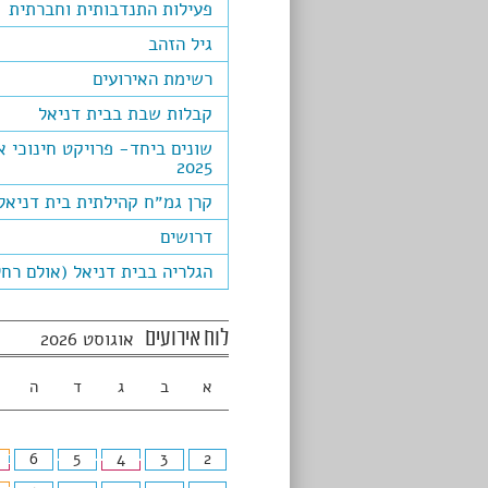
פעילות התנדבותית וחברתית
גיל הזהב
רשימת האירועים
קבלות שבת בבית דניאל
שונים ביחד- פרויקט חינוכי א
2025
קרן גמ״ח קהילתית בית דניאל
דרושים
הגלריה בבית דניאל (אולם רחל
לוח אירועים
אוגוסט 2026
א
ב
ג
ד
ה
6
5
4
3
2