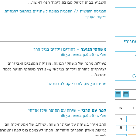
השבוע בבית דניאל קבוצת לימוד 929 ראשון…
הכניסה חופשית // התכנית כפופה לשינויים בהתאם להנחיות
פיקוד העורף
מנותי
משחקי תנועה
- להורים וילדים בגיל הרך
שלישי 9.6.26 בשעה 16:30
פעילות מהנה של משחקי תנועה, מוזיקה מקצבים ואביזרים
יצירתיים להורים וילדים בגילאי 2-4 דרך משחקי תנועה נלמד
ונתרגל…
)
מחיר:
30 ₪
, לחברי קהילה:
10 ₪
לצפיה
לרשימת
בטבלה
האירועים
חודשית
ו
ש
קפה עם הרבי
- שיחה עם הסופר אילן אזרחי
שלישי 9.6.26 בשעה 18:30
1
הרב אזרי בשיחה על ענייני השעה, שילוב של אקטואליה עם
8
7
נגיעות מארון הספרים היהודית. הכינו לעצמכם כוס קפה והצטרפו
לשיחה…