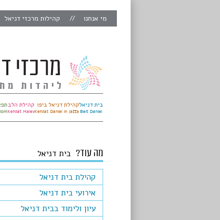
מי אנחנו
קהילות מרכזי דניאל
בית דניאל
קהילת דניאל ביפו
קהילת הלב
תפא
alom
Kehilat Halev
Kehilat Daniel in Jaffa
Beit Daniel
מה עוד?
בית דניאל
קהילת בית דניאל
אירועי בית דניאל
עיון ולימוד בבית דניאל