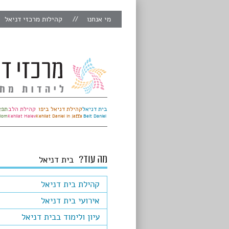
מי אנחנו
קהילות מרכזי דניאל
בית דניאל
קהילת דניאל ביפו
קהילת הלב
תפא
alom
Kehilat Halev
Kehilat Daniel in Jaffa
Beit Daniel
מה עוד?
בית דניאל
קהילת בית דניאל
אירועי בית דניאל
עיון ולימוד בבית דניאל