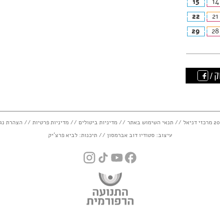
15
14
22
21
29
28
ק /
תנאי השימוש באתר
//
מדיניות ביטולים
//
מדיניות פרטיות
//
הצהרת נג
עיצוב:
סטודיו דוב אברמסון
// תיכנות:
לביא פרצ'יק
instagram
tiktok
youtube
facebook