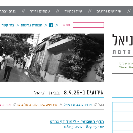
אירועים וחוגים
עיון ולימוד
טקסים וגיור
גנים ובתי
חפש
הצהרת נגישות
צור קשר
רת שלום
Tiferet Sh
אירועים ב-8.9.25
בבית דניאל
הצג:
הכל
ארועים בבית דניאל
אירועים בקהילת דניאל ביפו
אירועים
הדף השבועי
- לימוד דף גמרא
שני 8.9.25 בשעה 08:15