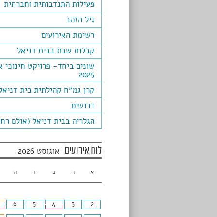
פעילות התנדבותית וחברתית
גיל הזהב
רשימת האירועים
קבלות שבת בבית דניאל
שונים ביחד- פרויקט חינוכי א
2025
קרן גמ״ח קהילתית בית דניאל
דרושים
הגלריה בבית דניאל (אולם רחל
לוח אירועים
אוגוסט 2026
א
ב
ג
ד
ה
6
5
4
3
2