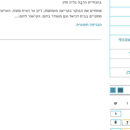
בהנחיית הרבָהּ גליה סדן
פותחים את הבוקר בקריאה משותפת, דיון ער ושיח פתוח. השיעור
מתקיים בבית דניאל וגם משודר בזום. הקישור לזום:…
הכניסה חופשית
מנותי
)
לצפיה
לרשימת
בטבלה
האירועים
חודשית
ו
ש
1
8
7