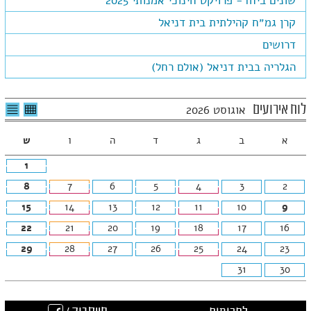
שונים ביחד- פרויקט חינוכי אמנותי 2025
קרן גמ״ח קהילתית בית דניאל
דרושים
הגלריה בבית דניאל (אולם רחל)
לצפיה
לרשי
לוח אירועים
אוגוסט 2026
בטבלה
האיר
חודשית
א
ב
ג
ד
ה
ו
ש
1
8
7
6
5
4
3
2
15
14
13
12
11
10
9
22
21
20
19
18
17
16
29
28
27
26
25
24
23
31
30