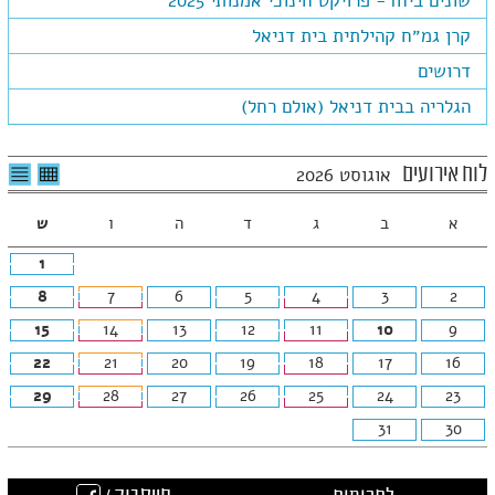
שונים ביחד- פרויקט חינוכי אמנותי 2025
קרן גמ״ח קהילתית בית דניאל
דרושים
הגלריה בבית דניאל (אולם רחל)
לצפיה
לרשי
לוח אירועים
אוגוסט 2026
בטבלה
האיר
חודשית
א
ב
ג
ד
ה
ו
ש
1
8
7
6
5
4
3
2
15
14
13
12
11
10
9
22
21
20
19
18
17
16
29
28
27
26
25
24
23
31
30