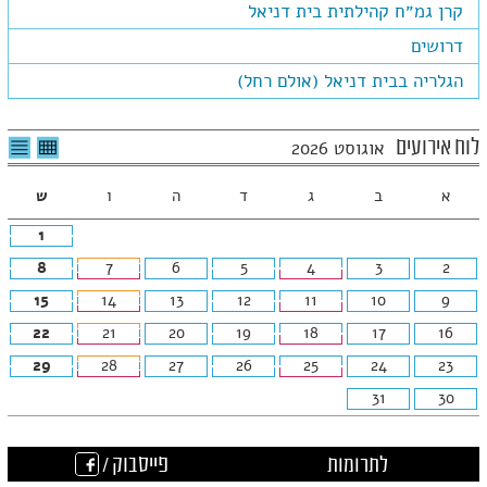
קרן גמ״ח קהילתית בית דניאל
דרושים
הגלריה בבית דניאל (אולם רחל)
לצפיה
לרשי
לוח אירועים
אוגוסט 2026
בטבלה
האיר
חודשית
א
ב
ג
ד
ה
ו
ש
1
8
7
6
5
4
3
2
15
14
13
12
11
10
9
22
21
20
19
18
17
16
29
28
27
26
25
24
23
31
30
לתרומות
פייסבוק /