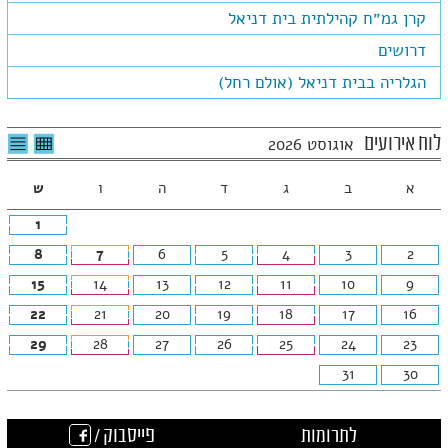
קרן גמ״ח קהילתית בית דניאל
דרושים
הגלריה בבית דניאל (אולם רחל)
לצפיה
לרשי
לוח אירועים
אוגוסט 2026
בטבלה
האיר
חודשית
א
ב
ג
ד
ה
ו
ש
1
8
7
6
5
4
3
2
15
14
13
12
11
10
9
22
21
20
19
18
17
16
29
28
27
26
25
24
23
31
30
לתרומות
פייסבוק /