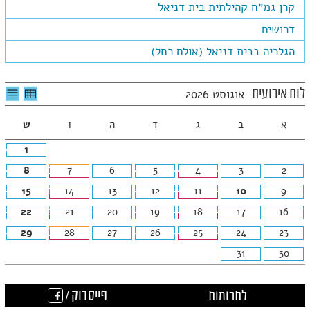
קרן גמ״ח קהילתית בית דניאל
דרושים
הגלריה בבית דניאל (אולם רחל)
לצפיה
לרשי
לוח אירועים
אוגוסט 2026
בטבלה
האיר
חודשית
א
ב
ג
ד
ה
ו
ש
1
8
7
6
5
4
3
2
15
14
13
12
11
10
9
22
21
20
19
18
17
16
29
28
27
26
25
24
23
31
30
לתרומות
פייסבוק /