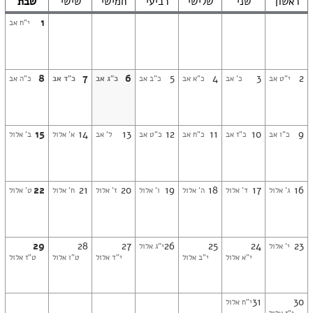
ראשון
שני
שלישי
רביעי
חמישי
שישי
שבת
1
י"ח אב
8
7
6
5
4
3
2
י"ט אב
כ' אב
כ"א אב
כ"ב אב
כ"ג אב
כ"ד אב
כ"ה אב
15
14
13
12
11
10
9
כ"ו אב
כ"ז אב
כ"ח אב
כ"ט אב
ל' אב
א' אלול
ב' אלול
22
21
20
19
18
17
16
ג' אלול
ד' אלול
ה' אלול
ו' אלול
ז' אלול
ח' אלול
ט' אלול
29
28
27
26
25
24
23
י' אלול
י"ג אלול
י"א אלול
י"ב אלול
י"ד אלול
ט"ו אלול
ט"ז אלול
31
30
י"ח אלול