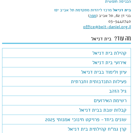
הכניסה חופשית
בית דניאל
מרכז ליהדות מתקדמת תל אביב יפו
בני דן 62
,
תל אביב
(
מפה
)
03-5442740
office@beit-daniel.org.il
מה עוד?
בית דניאל
קהילת בית דניאל
אירועי בית דניאל
עיון ולימוד בבית דניאל
פעילות התנדבותית וחברתית
גיל הזהב
רשימת האירועים
קבלות שבת בבית דניאל
שונים ביחד- פרויקט חינוכי אמנותי 2025
קרן גמ״ח קהילתית בית דניאל