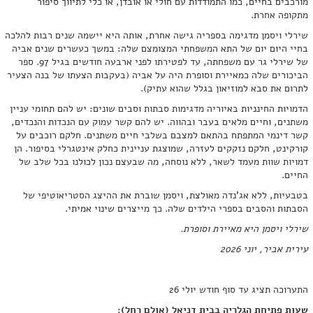
מורכבים בחיים, כמו התמודדות עם חולי או אובדן, או כלי לתיווך סיפור
מתקופה אחרת.
שירלי ויסמן מדגימה בספריה גישה אחרת, אותה היא יישמה שנים רבות להלכה
בחיי היום יום של התא המשפחתי המצומצם שלה: במשך כעשרים שנים אביה
של שירלי גר עם משפחתה, עד לפטירתו לפני ארבעה חודשים בגיל 97. ספר
הביכורים שלה כמאיירת וסופרת היה על אביה (בעקבות הצעתו של בנה הצעיר
לתרום את סבא למוזיאון בגלל שהוא עתיק).
הדמויות החינניות באיוריה מדגימות סבתות וסבים שונים: יש להם תחומי עניין
משתנים, וחיים מלאים בעבר ובהווה. יש להם קשר עמוק עם הנכדות והנכדים,
קשר דינמי המתפתח בהתאם למצבם בשלבי חיים משתנים. חלקם רוכבים על
קורקינט, חלקם נזקקים לעזרה, שמוצגת עניינית כחלק אינטגרלי בסיפור. הן
דמויות שוות מעמד לשאר, ללא נוסחה, מה שבעצם נכון לכולנו בכל שלב של
החיים.
בטבעיות, ללא אג'נדה מאולצת, ויסמן שוברת את ההיצג הסטריאוטיפי של
הסבתות והסבים בספרי הילדים שלה. כך מייצרים שינוי אמיתי.
שירלי ויסמן היא מאיירת וסופרת.
עירית אביר, יוני 2026
התערוכה תציג עד סוף חודש יולי 26
שעות פתיחת הגלריה בבית דניאל (אולם רחל):