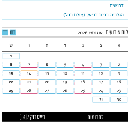
דרושים
הגלריה בבית דניאל (אולם רחל)
לצפיה
לרשי
לוח אירועים
אוגוסט 2026
בטבלה
האיר
חודשית
א
ב
ג
ד
ה
ו
ש
1
8
7
6
5
4
3
2
15
14
13
12
11
10
9
22
21
20
19
18
17
16
29
28
27
26
25
24
23
31
30
לתרומות
פייסבוק /