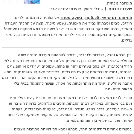
תערוכה נוכחית:
שערות סבתא |
שירלי ויסמן. אוצרת: עירית אביר
פתיחה: יום שישי, 19.6.26, בשעה 11:00
אל הפתיחה מוזמנים ילדים,
הורים, סבים וסבתות! נכיר את האמנית, נשמע סיפור, קצת על תהליך העבודה
והאיור, נהנה ממוזיקה טובה והכי חשוב: נאכל שערות סבתא מתוקות וטעימות!
בנוסף תתקיים במקום מכירת ספרי ילדים, איורים ממוסגרים וגלויות בכל מיני
גדלים.
בין סבתא וסבא, לנכדות ולנכדים, יכולה להתהוות מערכת יחסים שונה
ומופלאה. למי מאיתנו שזכו בכך. האיפיון של סבתא וסבא במציאות משתנה לפי
הגיל והנסיבות: יש בהם צעירים יותר או פחות, עמוסים וטרודים או חופשיים
בפנסיה, נמרצים ובריאים או קצת מוגבלים, רציניים מאד או שטותניקים. ממש
כמו כולנו, משתנים ומתפתחים בכל גיל. מה שקיים במהות הקשר הרב-דורי הוא
אהבה מוחלטת, יותר מה מותר ופחות מה אסור, אפשר להתמקד בכיף בלי
תלאות היום-יום.
ספרי ילדים מציגים ילדות וילדים במגוון מצבים: עם חברים, עם בעלי חיים
ועם בני משפחה. במקרים רבים הסבתות והסבים מלוהקים כדמות חשובה או
משנית בעלילה, לרוב במבט מוגדר: מבוגרים, לפעמים מבולבלים, לעתים
עושים שטויות, לאו דווקא מבחירה. ההופעה שלהם קצת מצחיקה: אולי סתורי
שיער, אולי בדיוק איבדו את המשקפיים.
בספרים אחרים ודידקטיים יותר, סבתא וסבא הם דמויות מתווכות מצבים