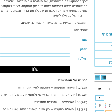
דרך פרספקטיבה היסטורית, את סיפורה של היהדות, שלאורך
ההיסטוריה ידעה להיענות לאתגרי הזמן והמקום. נעיין בטקסטים
שונים, נפגוש גיבורים וגיבורות שסללו את הדרך וננסה להבין את
החיבור של כל אלו לימינו.
המפגשים יתקיימו בזום. קישור יימסר לנרשמים.
להרשמה:
מנותי
שם:
טלפון:
דוא"ל:
)
Please leave this field empty.
לצפיה
לרשימת
פרטים על המפגשים:
בטבלה
האירועים
חודשית
4.3.25 | הייחוד והתקווה – מתכונת לחיי אומה ויחד
ו
ש
11.3.25 | יוצרים אור – מחורבן אישי ולאומי יוצאים להתחדשות
1
18.3.25 | האמיצים – שוברים מוסכמות
8
7
25.3.25 |
העולם בסערה – בין פייק לאתגרי היום:
אנו והעולם