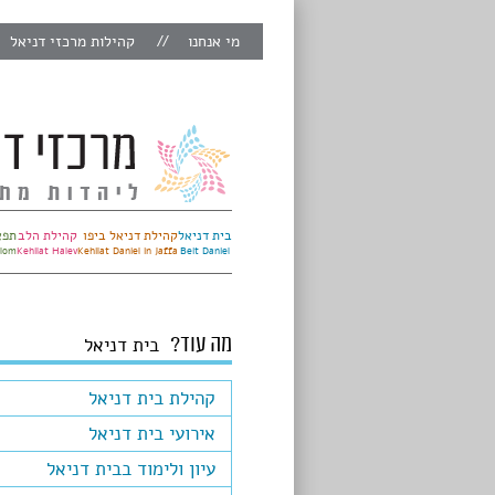
מי אנחנו
קהילות מרכזי דניאל
בית דניאל
קהילת דניאל ביפו
קהילת הלב
תפא
alom
Kehilat Halev
Kehilat Daniel in Jaffa
Beit Daniel
מה עוד?
בית דניאל
קהילת בית דניאל
אירועי בית דניאל
עיון ולימוד בבית דניאל