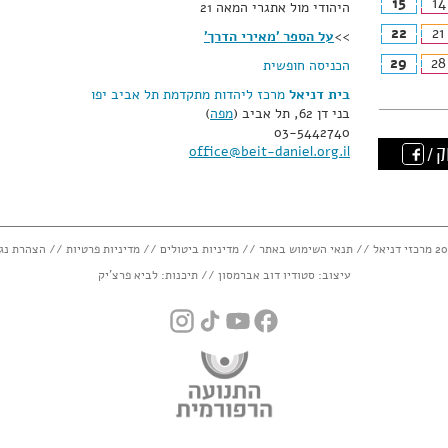
15
14
היהודי מול אתגרי המאה 21
22
21
>>
על הספר 'מאירי הדרך'
29
28
הכניסה חופשית
בית דניאל
מרכז ליהדות מתקדמת תל אביב יפו
בני דן 62
,
תל אביב
(
מפה
)
03-5442740
office@beit-daniel.org.il
ק /
תנאי השימוש באתר
//
מדיניות ביטולים
//
מדיניות פרטיות
//
הצהרת נג
עיצוב:
סטודיו דוב אברמסון
// תיכנות:
לביא פרצ'יק
instagram
tiktok
youtube
facebook