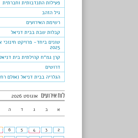
פעילות התנדבותית וחברתית
גיל הזהב
רשימת האירועים
קבלות שבת בבית דניאל
שונים ביחד- פרויקט חינוכי א
2025
קרן גמ״ח קהילתית בית דניאל
דרושים
הגלריה בבית דניאל (אולם רחל
לוח אירועים
אוגוסט 2026
א
ב
ג
ד
ה
6
5
4
3
2