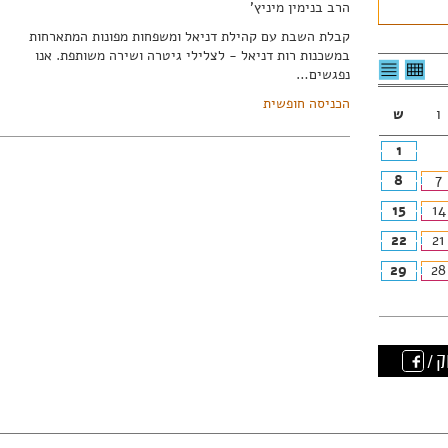
הרב בנימין מיניץ'
קבלת השבת עם קהילת דניאל ומשפחות מפונות המתארחות
במשכנות רות דניאל - לצלילי גיטרה ושירה משותפת. אנו
לצפיה
לרשימת
נפגשים…
בטבלה
האירועים
חודשית
הכניסה חופשית
ו
ש
1
8
7
15
14
22
21
29
28
ק /