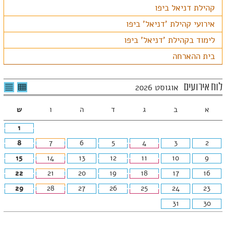
קהילת דניאל ביפו
אירועי קהילת 'דניאל' ביפו
לימוד בקהילת 'דניאל' ביפו
בית ההארחה
לצפיה
לרשי
לוח אירועים
אוגוסט 2026
בטבלה
האיר
חודשית
א
ב
ג
ד
ה
ו
ש
1
8
7
6
5
4
3
2
15
14
13
12
11
10
9
22
21
20
19
18
17
16
29
28
27
26
25
24
23
31
30