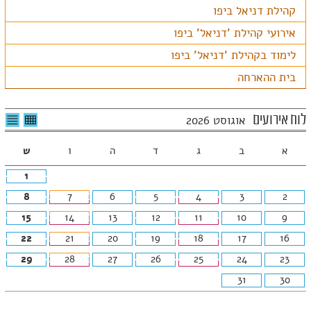
קהילת דניאל ביפו
אירועי קהילת 'דניאל' ביפו
לימוד בקהילת 'דניאל' ביפו
בית ההארחה
לצפיה
לרשי
לוח אירועים
אוגוסט 2026
בטבלה
האיר
חודשית
א
ב
ג
ד
ה
ו
ש
1
8
7
6
5
4
3
2
15
14
13
12
11
10
9
22
21
20
19
18
17
16
29
28
27
26
25
24
23
31
30