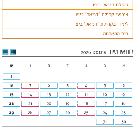
קהילת דניאל ביפו
אירועי קהילת 'דניאל' ביפו
לימוד בקהילת 'דניאל' ביפו
בית ההארחה
לצפיה
לרשי
לוח אירועים
אוגוסט 2026
בטבלה
האיר
חודשית
א
ב
ג
ד
ה
ו
ש
1
8
7
6
5
4
3
2
15
14
13
12
11
10
9
22
21
20
19
18
17
16
29
28
27
26
25
24
23
31
30