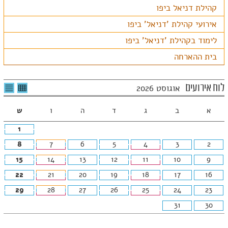
קהילת דניאל ביפו
אירועי קהילת 'דניאל' ביפו
לימוד בקהילת 'דניאל' ביפו
בית ההארחה
לצפיה
לרשי
לוח אירועים
אוגוסט 2026
בטבלה
האיר
חודשית
א
ב
ג
ד
ה
ו
ש
1
8
7
6
5
4
3
2
15
14
13
12
11
10
9
22
21
20
19
18
17
16
29
28
27
26
25
24
23
31
30