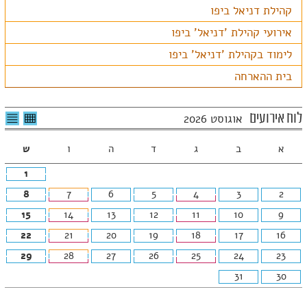
קהילת דניאל ביפו
אירועי קהילת 'דניאל' ביפו
לימוד בקהילת 'דניאל' ביפו
בית ההארחה
לצפיה
לרשי
לוח אירועים
אוגוסט 2026
בטבלה
האיר
חודשית
א
ב
ג
ד
ה
ו
ש
1
8
7
6
5
4
3
2
15
14
13
12
11
10
9
22
21
20
19
18
17
16
29
28
27
26
25
24
23
31
30