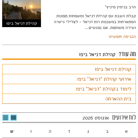
הרב בנימין מיניץ'
קבלת השבת עם קהילת דניאל ומשפחות מפונות
המתארחות במשכנות רות דניאל - לצלילי גיטרה
קהילת דניאל ביפו
ושירה משותפת. אנו נפגשים…
הכניסה חופשית
מה עוד?
קהילת דניאל ביפו
קהילת דניאל ביפו
אירועי קהילת 'דניאל' ביפו
לימוד בקהילת 'דניאל' ביפו
בית ההארחה
לצפיה
לרשי
לוח אירועים
אוגוסט 2026
בטבלה
האיר
חודשית
א
ב
ג
ד
ה
ו
ש