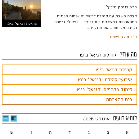
הרב בנימין מיניץ'
קבלת השבת עם קהילת דניאל ומשפחות מפונות
המתארחות במשכנות רות דניאל - לצלילי גיטרה
קהילת דניאל ביפו
ושירה משותפת. אנו נפגשים…
הכניסה חופשית
מה עוד?
קהילת דניאל ביפו
קהילת דניאל ביפו
אירועי קהילת 'דניאל' ביפו
לימוד בקהילת 'דניאל' ביפו
בית ההארחה
לצפיה
לרשי
לוח אירועים
אוגוסט 2026
בטבלה
האיר
חודשית
א
ב
ג
ד
ה
ו
ש