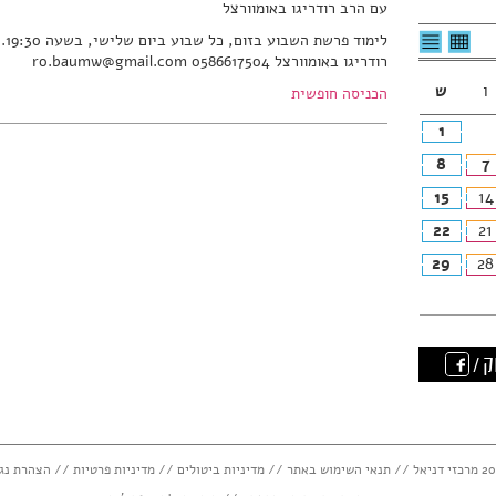
עם הרב רודריגו באומוורצל
לצפיה
לרשימת
לימ
בטבלה
האירועים
רודריגו באומוורצל 0586617504 ro.baumw@gmail.com
חודשית
ו
ש
הכניסה חופשית
1
8
7
15
14
22
21
29
28
ק /
תנאי השימוש באתר
//
מדיניות ביטולים
//
מדיניות פרטיות
//
הצהרת נג