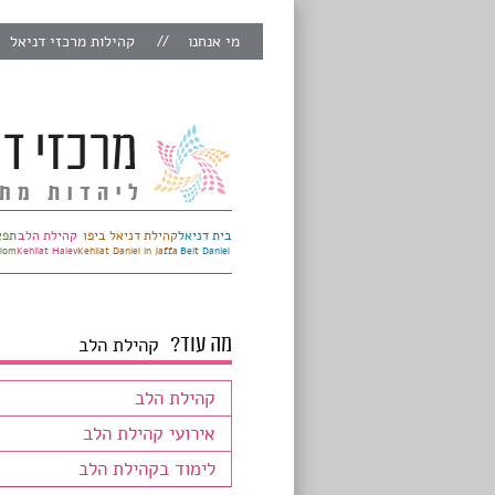
מי אנחנו
קהילות מרכזי דניאל
בית דניאל
קהילת דניאל ביפו
קהילת הלב
תפא
alom
Kehilat Halev
Kehilat Daniel in Jaffa
Beit Daniel
מה עוד?
קהילת הלב
קהילת הלב
אירועי קהילת הלב
לימוד בקהילת הלב