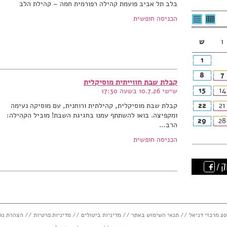
בלב תל אביב פועמת קהילה רפורמית חמה – קהילת הלב
לצפיה
לרשימת
הכניסה חופשית
בטבלה
האירועים
חודשית
ו
ש
1
8
7
קבלת שבת חווייתית מוסיקלית
15
14
שישי 10.7.26 בשעה 17:30
22
21
קבלת שבת מוסיקלית, קהילתית ורוחנית, עם מוסיקה נעימה
ומקפיצה. בואו להשתתף עמנו בחגיגת השבת! מוביל הקהילה:
29
28
הרב…
הכניסה חופשית
ק /
תנאי השימוש באתר
//
מדיניות ביטולים
//
מדיניות פרטיות
//
הצהרת נג