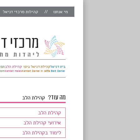
מי אנחנו
קהילות מרכזי דניאל
בית דניאל
קהילת דניאל ביפו
קהילת הלב
תפא
alom
Kehilat Halev
Kehilat Daniel in Jaffa
Beit Daniel
מה עוד?
קהילת הלב
קהילת הלב
אירועי קהילת הלב
לימוד בקהילת הלב