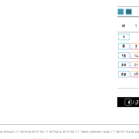
לצפיה
לרשימת
בטבלה
האירועים
חודשית
ו
ש
1
8
7
15
14
22
21
29
28
ק /
תנאי השימוש באתר
//
מדיניות ביטולים
//
מדיניות פרטיות
//
הצהרת נג