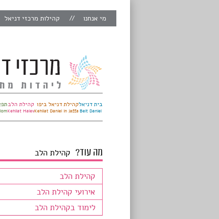
מי אנחנו
קהילות מרכזי דניאל
בית דניאל
קהילת דניאל ביפו
קהילת הלב
תפא
alom
Kehilat Halev
Kehilat Daniel in Jaffa
Beit Daniel
מה עוד?
קהילת הלב
קהילת הלב
אירועי קהילת הלב
לימוד בקהילת הלב