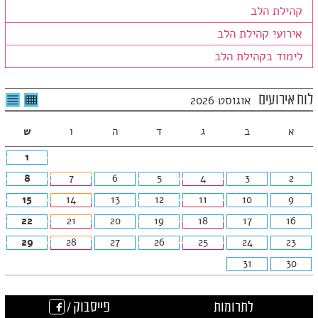
קהילת הלב
אירועי קהילת הלב
לימוד בקהילת הלב
לצפיה
לרשי
לוח אירועים
אוגוסט 2026
בטבלה
האיר
חודשית
א
ב
ג
ד
ה
ו
ש
1
8
7
6
5
4
3
2
15
14
13
12
11
10
9
22
21
20
19
18
17
16
29
28
27
26
25
24
23
31
30
לתרומות
פייסבוק /