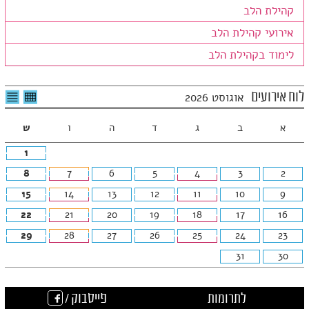
קהילת הלב
אירועי קהילת הלב
לימוד בקהילת הלב
לצפיה
לרשי
לוח אירועים
אוגוסט 2026
בטבלה
האיר
חודשית
א
ב
ג
ד
ה
ו
ש
1
8
7
6
5
4
3
2
15
14
13
12
11
10
9
22
21
20
19
18
17
16
29
28
27
26
25
24
23
31
30
לתרומות
פייסבוק /