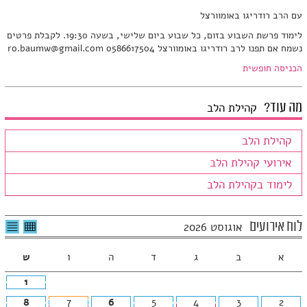
עם הרב רודריגו באומוורצל
לימוד פרשת השבוע בזום, כל שבוע ביום שלישי, בשעה 19:30. לקבלת פרטים
נשמח אם תפנו לרב רודריגו באומוורצל 0586617504 ro.baumw@gmail.com
הכניסה חופשית
מה עוד?
קהילת הלב
קהילת הלב
אירועי קהילת הלב
לימוד בקהילת הלב
לצפיה
לרשי
לוח אירועים
אוגוסט 2026
בטבלה
האיר
חודשית
א
ב
ג
ד
ה
ו
ש
1
8
7
6
5
4
3
2