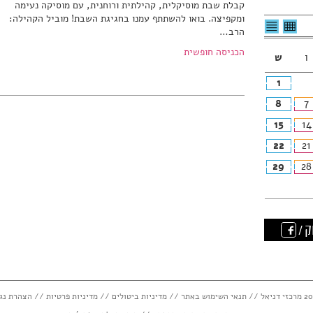
קבלת שבת מוסיקלית, קהילתית ורוחנית, עם מוסיקה נעימה
ומקפיצה. בואו להשתתף עמנו בחגיגת השבת! מוביל הקהילה:
לצפיה
לרשימת
הרב…
בטבלה
האירועים
חודשית
הכניסה חופשית
ו
ש
1
8
7
15
14
22
21
29
28
ק /
תנאי השימוש באתר
//
מדיניות ביטולים
//
מדיניות פרטיות
//
הצהרת נג