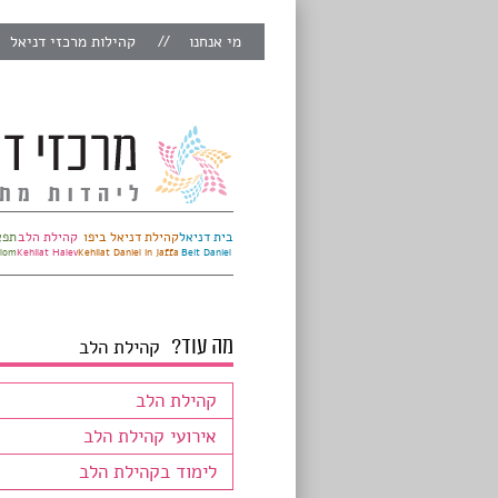
מי אנחנו
קהילות מרכזי דניאל
בית דניאל
קהילת דניאל ביפו
קהילת הלב
תפא
alom
Kehilat Halev
Kehilat Daniel in Jaffa
Beit Daniel
מה עוד?
קהילת הלב
קהילת הלב
אירועי קהילת הלב
לימוד בקהילת הלב