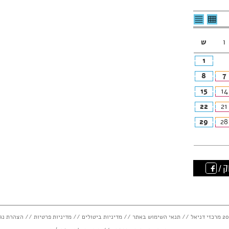
לצפיה
לרשימת
בטבלה
האירועים
חודשית
ו
ש
1
8
7
15
14
22
21
29
28
ק /
תנאי השימוש באתר
//
מדיניות ביטולים
//
מדיניות פרטיות
//
הצהרת נג