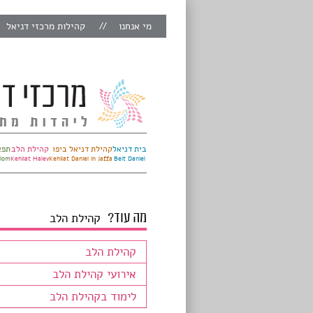
מי אנחנו
קהילות מרכזי דניאל
בית דניאל
קהילת דניאל ביפו
קהילת הלב
תפא
alom
Kehilat Halev
Kehilat Daniel in Jaffa
Beit Daniel
מה עוד?
קהילת הלב
קהילת הלב
אירועי קהילת הלב
לימוד בקהילת הלב