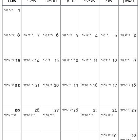
ראשון
שני
שלישי
רביעי
חמישי
שישי
שבת
1
י"ח אב
8
7
6
5
4
3
2
י"ט אב
כ' אב
כ"א אב
כ"ב אב
כ"ג אב
כ"ד אב
כ"ה אב
15
14
13
12
11
10
9
כ"ו אב
כ"ז אב
כ"ח אב
כ"ט אב
ל' אב
א' אלול
ב' אלול
22
21
20
19
18
17
16
ג' אלול
ד' אלול
ה' אלול
ו' אלול
ז' אלול
ח' אלול
ט' אלול
29
28
27
26
25
24
23
י' אלול
י"ג אלול
י"א אלול
י"ב אלול
י"ד אלול
ט"ו אלול
ט"ז אלול
31
30
י"ח אלול