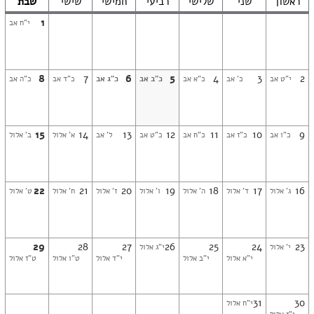
ראשון
שני
שלישי
רביעי
חמישי
שישי
שבת
1
י"ח אב
8
7
6
5
4
3
2
י"ט אב
כ' אב
כ"א אב
כ"ב אב
כ"ג אב
כ"ד אב
כ"ה אב
15
14
13
12
11
10
9
כ"ו אב
כ"ז אב
כ"ח אב
כ"ט אב
ל' אב
א' אלול
ב' אלול
22
21
20
19
18
17
16
ג' אלול
ד' אלול
ה' אלול
ו' אלול
ז' אלול
ח' אלול
ט' אלול
29
28
27
26
25
24
23
י' אלול
י"ג אלול
י"א אלול
י"ב אלול
י"ד אלול
ט"ו אלול
ט"ז אלול
31
30
י"ח אלול