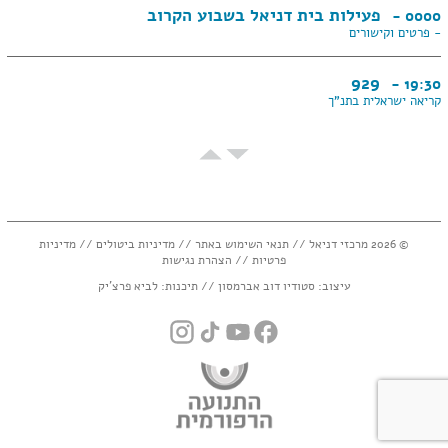
פעילות בית דניאל בשבוע הקרוב
0000 -
- פרטים וקישורים
929
19:30 -
קריאה ישראלית בתנ"ך
שונים ביחד 2026 בנמל יפו
16:00 -
רואים את הטוב. חולמים עתיד.
כ"א תמוז
06 ביולי
© 2026 מרכזי דניאל //
תנאי השימוש באתר
//
מדיניות ביטולים
//
מדיניות
פעילות בית דניאל בשבוע הקרוב
0000 -
פרטיות
//
הצהרת נגישות
- פרטים וקישורים
עיצוב:
סטודיו דוב אברמסון
// תיכנות:
לביא פרצ'יק
שונים ביחד 2026 בנמל יפו
16:00 -
רואים את הטוב. חולמים עתיד.
instagram
tiktok
youtube
facebook
הדף השבועי
08:15 -
לימוד דף גמרא
בהנחיית הרבָהּ גליה סדן