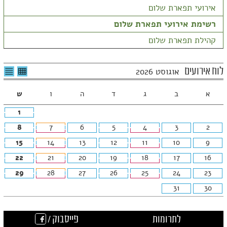
אירועי תפארת שלום
רשימת אירועי תפארת שלום
קהילת תפארת שלום
לצפיה
לרשי
לוח אירועים
אוגוסט 2026
בטבלה
האיר
חודשית
א
ב
ג
ד
ה
ו
ש
1
8
7
6
5
4
3
2
15
14
13
12
11
10
9
22
21
20
19
18
17
16
29
28
27
26
25
24
23
31
30
לתרומות
פייסבוק /