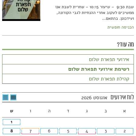
שבת 9:30 – שיעור 10:15 – שחרית לשבת אנו
ממשיכים לעקוב אחרי ההנחיות לגבי הקורונה,
ועידכונן. בהתאם…
הכניסה חופשית
מה עוד?
אירועי תפארת שלום
רשימת אירועי תפארת שלום
קהילת תפארת שלום
לצפיה
לרשי
לוח אירועים
אוגוסט 2026
בטבלה
האיר
חודשית
א
ב
ג
ד
ה
ו
ש
1
8
7
6
5
4
3
2