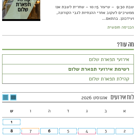
שבת 9:30 – שיעור 10:15 – שחרית לשבת אנו
ממשיכים לעקוב אחרי ההנחיות לגבי הקורונה,
ועידכונן. בהתאם…
הכניסה חופשית
מה עוד?
אירועי תפארת שלום
רשימת אירועי תפארת שלום
קהילת תפארת שלום
לצפיה
לרשי
לוח אירועים
אוגוסט 2026
בטבלה
האיר
חודשית
א
ב
ג
ד
ה
ו
ש
1
8
7
6
5
4
3
2