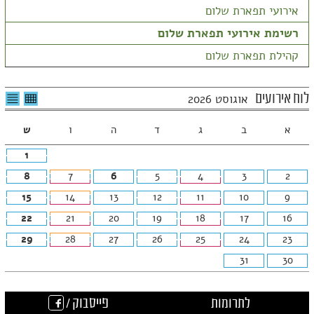
אירועי תפארת שלום
רשימת אירועי תפארת שלום
קהילת תפארת שלום
לצפיה
לרשי
לוח אירועים
אוגוסט 2026
בטבלה
האיר
חודשית
א
ב
ג
ד
ה
ו
ש
1
8
7
6
5
4
3
2
15
14
13
12
11
10
9
22
21
20
19
18
17
16
29
28
27
26
25
24
23
31
30
לתרומות
פייסבוק /